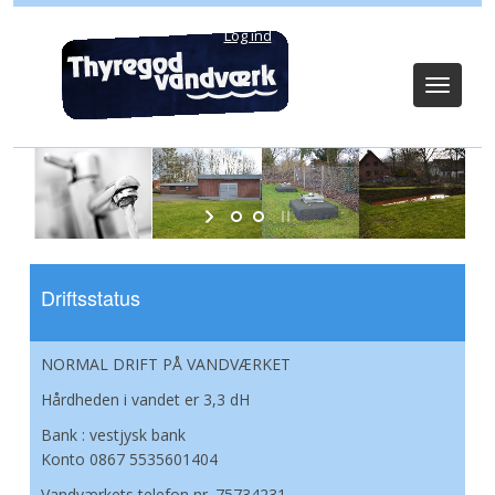
Log ind
Toggle
navigat
Driftsstatus
NORMAL DRIFT PÅ VANDVÆRKET
Hårdheden i vandet er 3,3 dH
Bank : vestjysk bank
Konto 0867 5535601404
Vandværkets telefon nr. 75734231