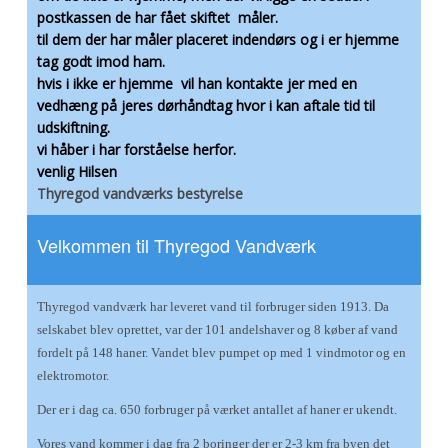
postkassen de har fået skiftet måler.
til dem der har måler placeret indendørs og i er hjemme
tag godt imod ham.
hvis i ikke er hjemme vil han kontakte jer med en
vedhæng på jeres dørhåndtag hvor i kan aftale tid til
udskiftning.
vi håber i har forståelse herfor.
venlig Hilsen
Thyregod vandværks bestyrelse
Velkommen til Thyregod Vandværk
Thyregod vandværk har leveret vand til forbruger siden 1913. Da
selskabet blev oprettet, var der 101 andelshaver og 8 køber af vand
fordelt på 148 haner. Vandet blev pumpet op med 1 vindmotor og en
elektromotor.
Der er i dag ca. 650 forbruger på værket antallet af haner er ukendt.
Vores vand kommer i dag fra 2 boringer der er 2-3 km fra byen det