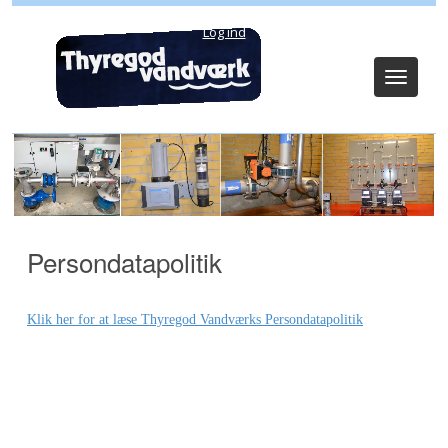
Log ind
Toggle
navigat
Persondatapolitik
Klik her for at læse Thyregod Vandværks Persondatapolitik